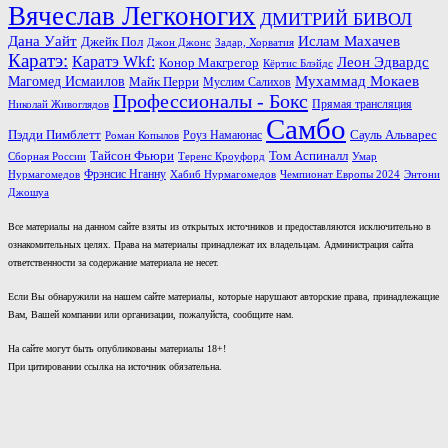
Вячеслав Легконогих
ДМИТРИЙ БИВОЛ
Дана Уайт
Ислам Махачев
Джейк Пол
Джон Джонс
Задар, Хорватия
Каратэ:
Каратэ Wkf:
Леон Эдвардс
Конор Макгрегор
Кёртис Блэйдс
Мухаммад Мокаев
Магомед Исмаилов
Майк Перри
Муслим Салихов
Профессионалы - Бокс
Прямая трансляция
Николай Живоглядов
Самбо
Пэдди Пимблетт
Сауль Альварес
Роуз Намаюнас
Роман Копылов
Тайсон Фьюри
Том Аспиналл
Сборная России
Теренс Кроуфорд
Умар
Фрэнсис Нганну
Нурмагомедов
Хабиб Нурмагомедов
Чемпионат Европы 2024
Энтони
Джошуа
Все материалы на данном сайте взяты из открытых источников и предоставляются исключительно в
ознакомительных целях. Права на материалы принадлежат их владельцам. Администрация сайта
ответственности за содержание материала не несет.
Если Вы обнаружили на нашем сайте материалы, которые нарушают авторские права, принадлежащие
Вам, Вашей компании или организации, пожалуйста, сообщите нам.
На сайте могут быть опубликованы материалы 18+!
При цитировании ссылка на источник обязательна.