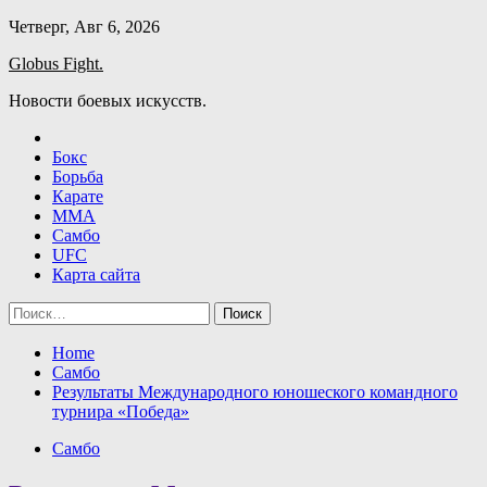
Skip
Четверг, Авг 6, 2026
to
Globus Fight.
content
Новости боевых искусств.
Бокс
Борьба
Карате
ММА
Самбо
UFC
Карта сайта
Найти:
Home
Самбо
Результаты Международного юношеского командного
турнира «Победа»
Самбо