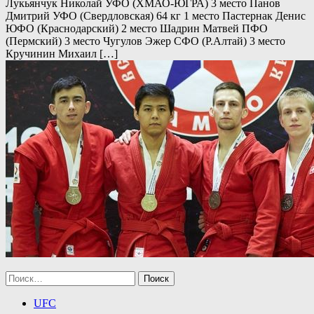
Лукьянчук Николай УФО (ХМАО-ЮГРА) 3 место Панов
Дмитрий УФО (Свердловская) 64 кг 1 место Пастернак Денис
ЮФО (Краснодарский) 2 место Шадрин Матвей ПФО
(Пермский) 3 место Чугулов Эжер СФО (Р.Алтай) 3 место
Кручинин Михаил […]
Найти:
UFC