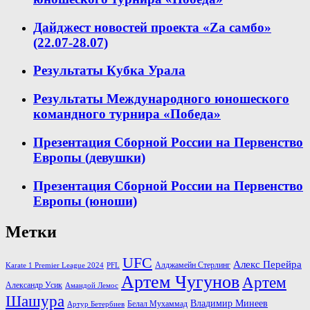
Дайджест новостей проекта «Zа самбо»
(22.07-28.07)
Результаты Кубка Урала
Результаты Международного юношеского
командного турнира «Победа»
Презентация Сборной России на Первенство
Европы (девушки)
Презентация Сборной России на Первенство
Европы (юноши)
Метки
UFC
Алекс Перейра
Алджамейн Стерлинг
Karate 1 Premier League 2024
PFL
Артем Чугунов
Артем
Александр Усик
Амандой Лемос
Шашура
Владимир Минеев
Белал Мухаммад
Артур Бетербиев