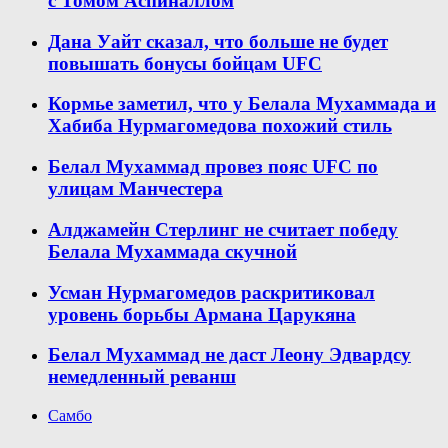
с Томом Аспиналлом
Дана Уайт сказал, что больше не будет
повышать бонусы бойцам UFC
Кормье заметил, что у Белала Мухаммада и
Хабиба Нурмагомедова похожий стиль
Белал Мухаммад провез пояс UFC по
улицам Манчестера
Алджамейн Стерлинг не считает победу
Белала Мухаммада скучной
Усман Нурмагомедов раскритиковал
уровень борьбы Армана Царукяна
Белал Мухаммад не даст Леону Эдвардсу
немедленный реванш
Самбо