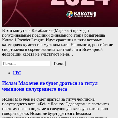
В эти минуты в Касабланке (Марокко) проходят
полуфинальные поединки финального этапа розыгрыша
Karate 1 Premier League. Идут сражения в пяти весовых
категориях кумитэ и в мужском ката. Напомним, российские
спортсмены в соревнованиях элитной лиги Всемирной
федерации каратэ не участвуют из-за…
Найти:
UFC
Ислам Махачев не будет драться за титул
чемпиона полусреднего веса
Ислам Махачев не будет драться за титул чемпиона
полусреднего веса. «Бой с Леоном Эдвардсом не состоится,
поэтому пока о подъеме в следующую весовую категорию
говорить рано. Ислам не будет драться с Белалом