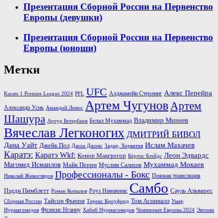
Презентация Сборной России на Первенство
Европы (девушки)
Презентация Сборной России на Первенство
Европы (юноши)
Метки
UFC
Алекс Перейра
Алджамейн Стерлинг
Karate 1 Premier League 2024
PFL
Артем Чугунов
Артем
Александр Усик
Амандой Лемос
Шашура
Владимир Минеев
Белал Мухаммад
Артур Бетербиев
Вячеслав Легконогих
ДМИТРИЙ БИВОЛ
Дана Уайт
Ислам Махачев
Джейк Пол
Джон Джонс
Задар, Хорватия
Каратэ:
Каратэ Wkf:
Леон Эдвардс
Конор Макгрегор
Кёртис Блэйдс
Мухаммад Мокаев
Магомед Исмаилов
Майк Перри
Муслим Салихов
Профессионалы - Бокс
Прямая трансляция
Николай Живоглядов
Самбо
Пэдди Пимблетт
Сауль Альварес
Роуз Намаюнас
Роман Копылов
Тайсон Фьюри
Том Аспиналл
Сборная России
Теренс Кроуфорд
Умар
Фрэнсис Нганну
Нурмагомедов
Хабиб Нурмагомедов
Чемпионат Европы 2024
Энтони