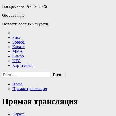
Skip
Воскресенье, Авг 9, 2026
to
Globus Fight.
content
Новости боевых искусств.
Бокс
Борьба
Карате
ММА
Самбо
UFC
Карта сайта
Найти:
Home
Прямая трансляция
Прямая трансляция
Карате