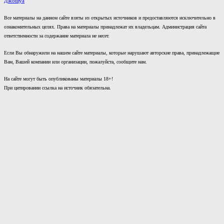
Джошуа
Все материалы на данном сайте взяты из открытых источников и предоставляются исключительно в
ознакомительных целях. Права на материалы принадлежат их владельцам. Администрация сайта
ответственности за содержание материала не несет.
Если Вы обнаружили на нашем сайте материалы, которые нарушают авторские права, принадлежащие
Вам, Вашей компании или организации, пожалуйста, сообщите нам.
На сайте могут быть опубликованы материалы 18+!
При цитировании ссылка на источник обязательна.