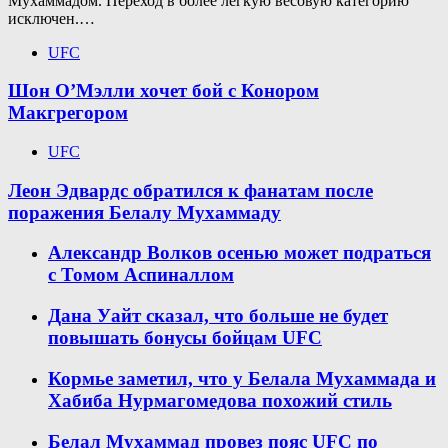
Мухаммадом. Переход в более легкую весовую категорию
исключен.…
UFC
Шон О’Мэлли хочет бой с Конором
Макгрегором
UFC
Леон Эдвардс обратился к фанатам после
поражения Белалу Мухаммаду
Александр Волков осенью может подраться
с Томом Аспиналлом
Дана Уайт сказал, что больше не будет
повышать бонусы бойцам UFC
Кормье заметил, что у Белала Мухаммада и
Хабиба Нурмагомедова похожий стиль
Белал Мухаммад провез пояс UFC по