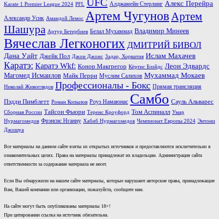
UFC
Алекс Перейра
Алджамейн Стерлинг
Karate 1 Premier League 2024
PFL
Артем Чугунов
Артем
Александр Усик
Амандой Лемос
Шашура
Владимир Минеев
Белал Мухаммад
Артур Бетербиев
Вячеслав Легконогих
ДМИТРИЙ БИВОЛ
Дана Уайт
Ислам Махачев
Джейк Пол
Джон Джонс
Задар, Хорватия
Каратэ:
Каратэ Wkf:
Леон Эдвардс
Конор Макгрегор
Кёртис Блэйдс
Мухаммад Мокаев
Магомед Исмаилов
Майк Перри
Муслим Салихов
Профессионалы - Бокс
Прямая трансляция
Николай Живоглядов
Самбо
Пэдди Пимблетт
Сауль Альварес
Роуз Намаюнас
Роман Копылов
Тайсон Фьюри
Том Аспиналл
Сборная России
Теренс Кроуфорд
Умар
Фрэнсис Нганну
Нурмагомедов
Хабиб Нурмагомедов
Чемпионат Европы 2024
Энтони
Джошуа
Все материалы на данном сайте взяты из открытых источников и предоставляются исключительно в
ознакомительных целях. Права на материалы принадлежат их владельцам. Администрация сайта
ответственности за содержание материала не несет.
Если Вы обнаружили на нашем сайте материалы, которые нарушают авторские права, принадлежащие
Вам, Вашей компании или организации, пожалуйста, сообщите нам.
На сайте могут быть опубликованы материалы 18+!
При цитировании ссылка на источник обязательна.