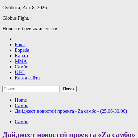
Skip
Суббота, Авг 8, 2026
to
Globus Fight.
content
Новости боевых искусств.
Бокс
Борьба
Карате
ММА
Самбо
UFC
Карта сайта
Найти:
Home
Самбо
Дайджест новостей проекта «Zа самбо» (25.06-30.06)
Самбо
Дайджест новостей проекта «Zа самбо»