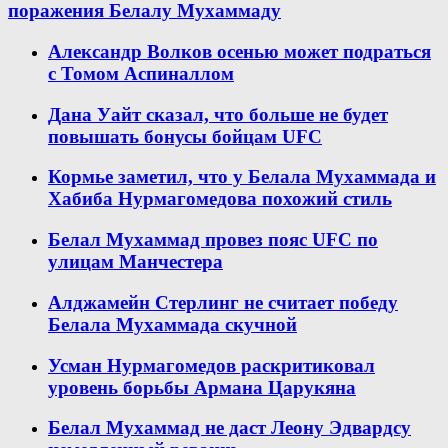
поражения Белалу Мухаммаду
Александр Волков осенью может подраться
с Томом Аспиналлом
Дана Уайт сказал, что больше не будет
повышать бонусы бойцам UFC
Кормье заметил, что у Белала Мухаммада и
Хабиба Нурмагомедова похожий стиль
Белал Мухаммад провез пояс UFC по
улицам Манчестера
Алджамейн Стерлинг не считает победу
Белала Мухаммада скучной
Усман Нурмагомедов раскритиковал
уровень борьбы Армана Царукяна
Белал Мухаммад не даст Леону Эдвардсу