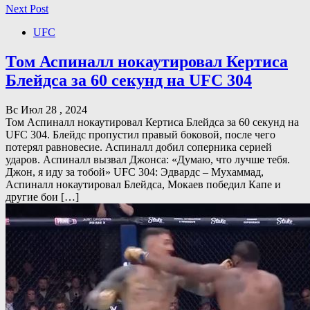
Next Post
UFC
Том Аспиналл нокаутировал Кертиса
Блейдса за 60 секунд на UFC 304
Вс Июл 28 , 2024
Том Аспиналл нокаутировал Кертиса Блейдса за 60 секунд на
UFC 304. Блейдс пропустил правый боковой, после чего
потерял равновесие. Аспиналл добил соперника серией
ударов. Аспиналл вызвал Джонса: «Думаю, что лучше тебя.
Джон, я иду за тобой» UFC 304: Эдвардс – Мухаммад,
Аспиналл нокаутировал Блейдса, Мокаев победил Капе и
другие бои […]