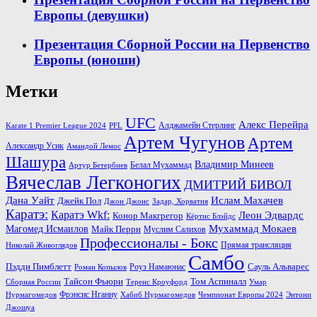
Европы (девушки)
Презентация Сборной России на Первенство
Европы (юноши)
Метки
UFC
Алекс Перейра
Алджамейн Стерлинг
Karate 1 Premier League 2024
PFL
Артем Чугунов
Артем
Александр Усик
Амандой Лемос
Шашура
Владимир Минеев
Белал Мухаммад
Артур Бетербиев
Вячеслав Легконогих
ДМИТРИЙ БИВОЛ
Дана Уайт
Ислам Махачев
Джейк Пол
Джон Джонс
Задар, Хорватия
Каратэ:
Каратэ Wkf:
Леон Эдвардс
Конор Макгрегор
Кёртис Блэйдс
Мухаммад Мокаев
Магомед Исмаилов
Майк Перри
Муслим Салихов
Профессионалы - Бокс
Прямая трансляция
Николай Живоглядов
Самбо
Пэдди Пимблетт
Сауль Альварес
Роуз Намаюнас
Роман Копылов
Тайсон Фьюри
Том Аспиналл
Сборная России
Теренс Кроуфорд
Умар
Фрэнсис Нганну
Нурмагомедов
Хабиб Нурмагомедов
Чемпионат Европы 2024
Энтони
Джошуа