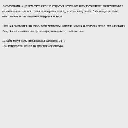
Все материалы на данном сайте взяты из открытых источников и предоставляются исключительно в
ознакомительных целях. Права на материалы принадлежат их владельцам. Администрация сайта
ответственности за содержание материала не несет.
Если Вы обнаружили на нашем сайте материалы, которые нарушают авторские права, принадлежащие
Вам, Вашей компании или организации, пожалуйста, сообщите нам.
На сайте могут быть опубликованы материалы 18+!
При цитировании ссылка на источник обязательна.