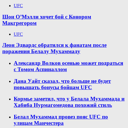
UFC
Шон О’Мэлли хочет бой с Конором
Макгрегором
UFC
Леон Эдвардс обратился к фанатам после
поражения Белалу Мухаммаду
Александр Волков осенью может подраться
с Томом Аспиналлом
Дана Уайт сказал, что больше не будет
повышать бонусы бойцам UFC
Кормье заметил, что у Белала Мухаммада и
Хабиба Нурмагомедова похожий стиль
Белал Мухаммад провез пояс UFC по
улицам Манчестера