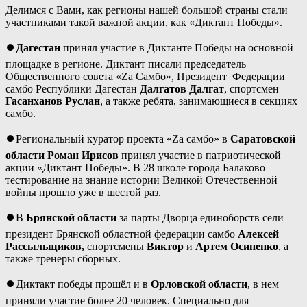
Делимся с Вами, как регионы нашей большой страны стали
участниками такой важной акции, как «Диктант Победы».
⏺
Дагестан
принял участие в Диктанте Победы на основной
площадке в регионе. Диктант писали председатель
Общественного совета «Za Самбо», Президент Федерации
самбо Республики Дагестан
Далгатов Далгат
, спортсмен
Гасанханов Руслан
, а также ребята, занимающиеся в секциях
самбо.
⏺Региональный куратор проекта «Zа самбо» в
Саратовской
области
Роман Ирисов
принял участие в патриотической
акции «Диктант Победы». В 28 школе города Балаково
тестирование на знание истории Великой Отечественной
войны прошло уже в шестой раз.
⏺В
Брянской области
за парты Дворца единоборств сели
президент Брянской областной федерации самбо
Алексей
Рассыльщиков,
спортсмены
Виктор
и
Артем Осипенко
, а
также тренеры сборных.
⏺Диктакт победы прошёл и в
Орловской области
, в нем
приняли участие более 20 человек. Специально для