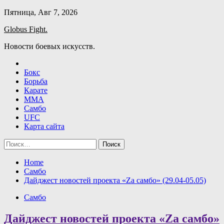
Skip
Пятница, Авг 7, 2026
to
Globus Fight.
content
Новости боевых искусств.
Бокс
Борьба
Карате
ММА
Самбо
UFC
Карта сайта
Найти:
Home
Самбо
Дайджест новостей проекта «Zа самбо» (29.04-05.05)
Самбо
Дайджест новостей проекта «Zа самбо»