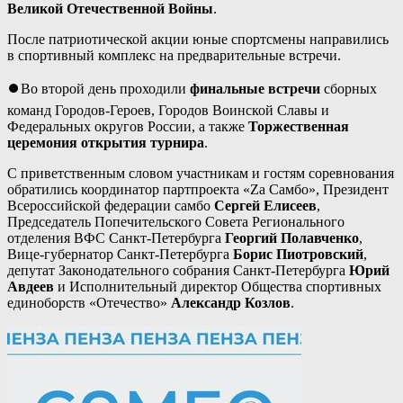
Великой Отечественной Войны
.
После патриотической акции юные спортсмены направились
в спортивный комплекс на предварительные встречи.
⏺Во второй день проходили
финальные встречи
сборных
команд Городов-Героев, Городов Воинской Славы и
Федеральных округов России, а также
Торжественная
церемония открытия турнира
.
С приветственным словом участникам и гостям соревнования
обратились координатор партпроекта «Za Самбо», Президент
Всероссийской федерации самбо
Сергей Елисеев
,
Председатель Попечительского Совета Регионального
отделения ВФС Санкт-Петербурга
Георгий Полавченко
,
Вице-губернатор Санкт-Петербурга
Борис Пиотровский
,
депутат Законодательного собрания Санкт-Петербурга
Юрий
Авдеев
и Исполнительный директор Общества спортивных
единоборств «Отечество»
Александр Козлов
.