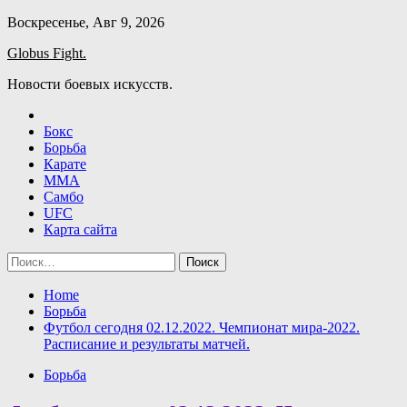
Skip
Воскресенье, Авг 9, 2026
to
Globus Fight.
content
Новости боевых искусств.
Бокс
Борьба
Карате
ММА
Самбо
UFC
Карта сайта
Найти:
Home
Борьба
Футбол сегодня 02.12.2022. Чемпионат мира-2022.
Расписание и результаты матчей.
Борьба