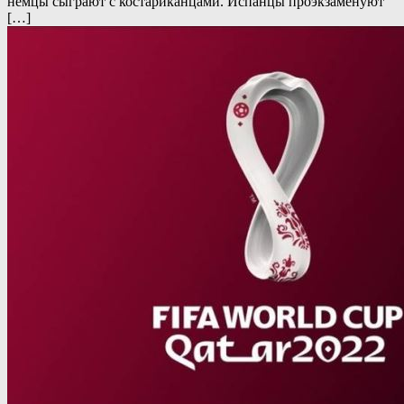
немцы сыграют с костариканцами. Испанцы проэкзаменуют
[…]