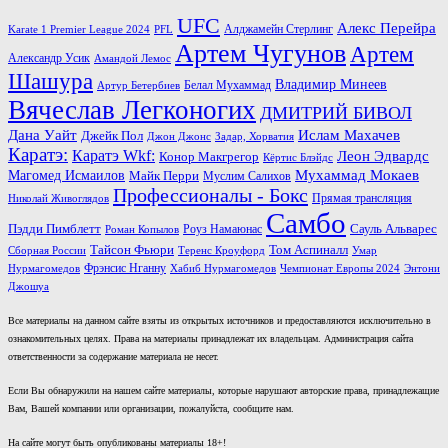
UFC
Алекс Перейра
Алджамейн Стерлинг
Karate 1 Premier League 2024
PFL
Артем Чугунов
Артем
Александр Усик
Амандой Лемос
Шашура
Владимир Минеев
Белал Мухаммад
Артур Бетербиев
Вячеслав Легконогих
ДМИТРИЙ БИВОЛ
Дана Уайт
Ислам Махачев
Джейк Пол
Джон Джонс
Задар, Хорватия
Каратэ:
Каратэ Wkf:
Леон Эдвардс
Конор Макгрегор
Кёртис Блэйдс
Мухаммад Мокаев
Магомед Исмаилов
Майк Перри
Муслим Салихов
Профессионалы - Бокс
Прямая трансляция
Николай Живоглядов
Самбо
Пэдди Пимблетт
Сауль Альварес
Роуз Намаюнас
Роман Копылов
Тайсон Фьюри
Том Аспиналл
Сборная России
Теренс Кроуфорд
Умар
Фрэнсис Нганну
Нурмагомедов
Хабиб Нурмагомедов
Чемпионат Европы 2024
Энтони
Джошуа
Все материалы на данном сайте взяты из открытых источников и предоставляются исключительно в
ознакомительных целях. Права на материалы принадлежат их владельцам. Администрация сайта
ответственности за содержание материала не несет.
Если Вы обнаружили на нашем сайте материалы, которые нарушают авторские права, принадлежащие
Вам, Вашей компании или организации, пожалуйста, сообщите нам.
На сайте могут быть опубликованы материалы 18+!