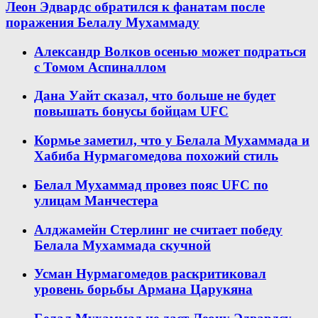
Леон Эдвардс обратился к фанатам после
поражения Белалу Мухаммаду
Александр Волков осенью может подраться
с Томом Аспиналлом
Дана Уайт сказал, что больше не будет
повышать бонусы бойцам UFC
Кормье заметил, что у Белала Мухаммада и
Хабиба Нурмагомедова похожий стиль
Белал Мухаммад провез пояс UFC по
улицам Манчестера
Алджамейн Стерлинг не считает победу
Белала Мухаммада скучной
Усман Нурмагомедов раскритиковал
уровень борьбы Армана Царукяна